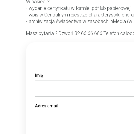
W pakiecie:
- wydanie certyfikatu w formie .pdf lub papierowej
- wpis w Centralnym rejestrze charakterystyki ene
- archiwizacja świadectwa w zasobach ipMedia (w r
Masz pytania ? Dzwoń 32 66 66 666 Telefon cało
Imię
Adres email