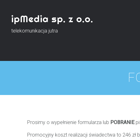
ipMedia sp. z o.o.
telekomunikacja jutra
F
Prosimy o wypełnienie formularza lub
POBRANIE
pi
Promocyjny koszt realizacji świadectwa to 246 zł b