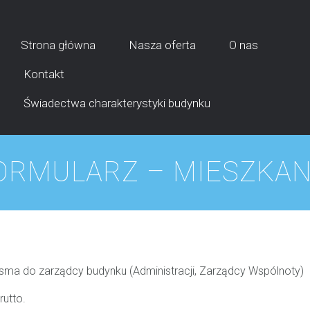
Strona główna
Nasza oferta
O nas
Kontakt
Świadectwa charakterystyki budynku
ORMULARZ – MIESZKAN
sma do zarządcy budynku
(Administracji, Zarządcy Wspólnoty)
rutto.