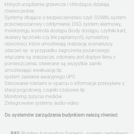
których urządzenia grzewcze i chłodzące działają
równocześnie.
Systemy dbające o bezpieczeństwo czyli: SSWiN, system
przeciwpożarowy i oddymianie, DSO, system alarmowy,
monitoringu, kontrola dostępu (kody dostępu, czytniki kart,
skanery tęczówki czy linii papilarnych), symulatory
obecności, które umożliwiają realizację scenariuszy
zdarzeń np. w przypadku zagrożenia pożarowego
włączane są zraszacze, odcinany jest dopływ tlenu z
pomieszczenia, otwierane są wszystkie zamki
umożliwiając ewakuację itp.
system zasilania awaryjnego UPS
Sterowanie roletami w oparciu o informacje przesyłane z
stacji pogodowej, czujniki czasowe itp.
Monitoring zużycia mediów.
Zintegrowane systemy audio-video
Do systemów zarządzania budynkiem należą również:
BAS
(Building Automation System) - system centralnego