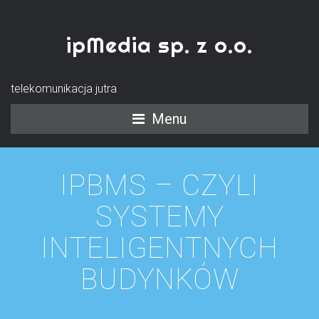
ipMedia sp. z o.o.
telekomunikacja jutra
Menu
IPBMS – CZYLI
SYSTEMY
INTELIGENTNYCH
BUDYNKÓW