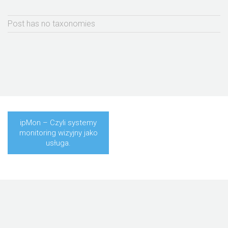
Post has no taxonomies
ipMon – Czyli systemy
monitoring wizyjny jako
usługa.