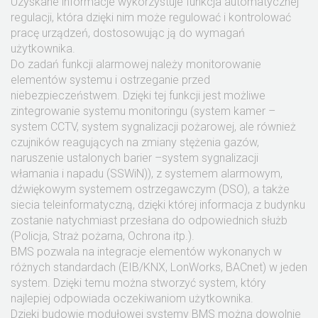
Uzyskane informacje wykorzystuje funkcja automatycznej
regulacji, która dzięki nim może regulować i kontrolować
pracę urządzeń, dostosowując ją do wymagań
użytkownika.
Do zadań funkcji alarmowej należy monitorowanie
elementów systemu i ostrzeganie przed
niebezpieczeństwem. Dzięki tej funkcji jest możliwe
zintegrowanie systemu monitoringu (system kamer –
system CCTV, system sygnalizacji pożarowej, ale również
czujników reagujących na zmiany stężenia gazów,
naruszenie ustalonych barier –system sygnalizacji
włamania i napadu (SSWiN)), z systemem alarmowym,
dźwiękowym systemem ostrzegawczym (DSO), a także
siecia teleinformatyczną, dzięki której informacja z budynku
zostanie natychmiast przesłana do odpowiednich służb
(Policja, Straż pożarna, Ochrona itp.).
BMS pozwala na integracje elementów wykonanych w
różnych standardach (EIB/KNX, LonWorks, BACnet) w jeden
system. Dzięki temu można stworzyć system, który
najlepiej odpowiada oczekiwaniom użytkownika.
Dzięki budowie modułowej systemy BMS można dowolnie