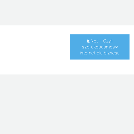
ipNet – Czyli
szerokopasmowy
internet dla biznesu