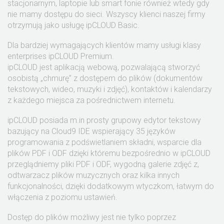
stacjonarnym, laptopie lub smart fonie również wtedy gdy
nie mamy dostępu do sieci. Wszyscy klienci naszej firmy
otrzymują jako usługę ipCLOUD Basic.
Dla bardziej wymagających klientów mamy usługi klasy
enterprises ipCLOUD Premium.
ipCLOUD jest aplikacją webową, pozwalającą stworzyć
osobistą „chmurę” z dostępem do plików (dokumentów
tekstowych, wideo, muzyki i zdjęć), kontaktów i kalendarzy
z każdego miejsca za pośrednictwem internetu.
ipCLOUD posiada m.in prosty grupowy edytor tekstowy
bazujący na Cloud9 IDE wspierający 35 języków
programowania z podświetlaniem składni, wsparcie dla
plików PDF i ODF dzięki któremu bezpośrednio w ipCLOUD
przeglądniemy pliki PDF i ODF, wygodną galerie zdjęć z,
odtwarzacz plików muzycznych oraz kilka innych
funkcjonalności, dzięki dodatkowym wtyczkom, łatwym do
włączenia z poziomu ustawień.
Dostęp do plików możliwy jest nie tylko poprzez