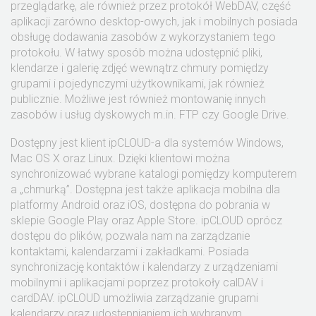
przeglądarkę, ale również przez protokół WebDAV, część
aplikacji zarówno desktop-owych, jak i mobilnych posiada
obsługę dodawania zasobów z wykorzystaniem tego
protokołu. W łatwy sposób można udostępnić pliki,
klendarze i galerię zdjęć wewnątrz chmury pomiędzy
grupami i pojedynczymi użytkownikami, jak również
publicznie. Możliwe jest również montowanię innych
zasobów i usług dyskowych m.in. FTP czy Google Drive.
Dostępny jest klient ipCLOUD-a dla systemów Windows,
Mac OS X oraz Linux. Dzięki klientowi można
synchronizować wybrane katalogi pomiędzy komputerem
a „chmurką”. Dostępna jest także aplikacja mobilna dla
platformy Android oraz iOS, dostępna do pobrania w
sklepie Google Play oraz Apple Store. ipCLOUD oprócz
dostępu do plików, pozwala nam na zarządzanie
kontaktami, kalendarzami i zakładkami. Posiada
synchronizację kontaktów i kalendarzy z urządzeniami
mobilnymi i aplikacjami poprzez protokoły calDAV i
cardDAV. ipCLOUD umożliwia zarządzanie grupami
kalendarzy oraz udostępnianiem ich wybranym