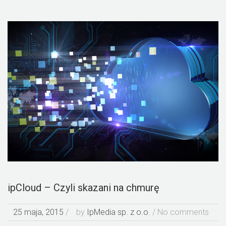
ipCloud – Czyli skazani na chmurę
25 maja, 2015
/
by
IpMedia sp. z o.o.
/ No comments